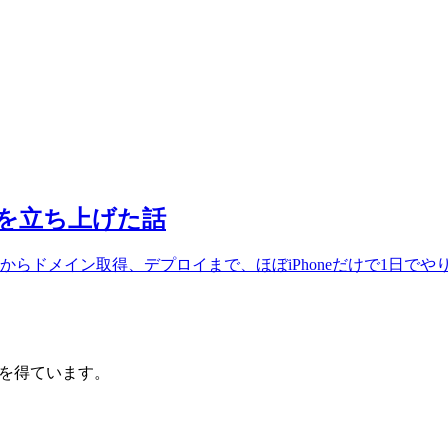
グを立ち上げた話
らドメイン取得、デプロイまで、ほぼiPhoneだけで1日でや
入を得ています。