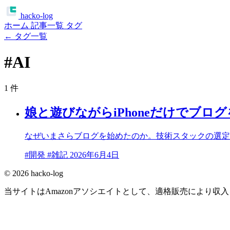
ha
c
ko
-log
ホーム
記事一覧
タグ
← タグ一覧
#
AI
1 件
娘と遊びながらiPhoneだけでブロ
なぜいまさらブログを始めたのか。技術スタックの選定か
#開発
#雑記
2026年6月4日
© 2026 hacko-log
当サイトはAmazonアソシエイトとして、適格販売により収