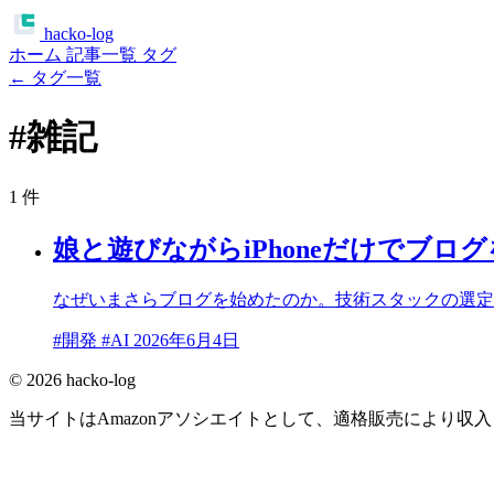
ha
c
ko
-log
ホーム
記事一覧
タグ
← タグ一覧
#
雑記
1 件
娘と遊びながらiPhoneだけでブロ
なぜいまさらブログを始めたのか。技術スタックの選定か
#開発
#AI
2026年6月4日
© 2026 hacko-log
当サイトはAmazonアソシエイトとして、適格販売により収