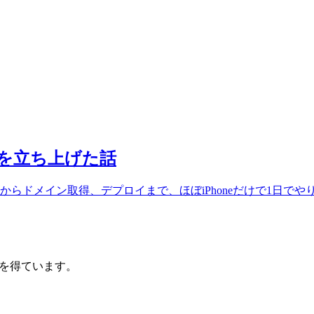
グを立ち上げた話
らドメイン取得、デプロイまで、ほぼiPhoneだけで1日でや
入を得ています。