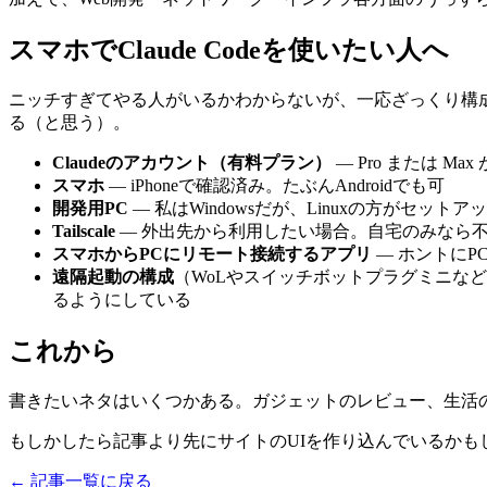
スマホでClaude Codeを使いたい人へ
ニッチすぎてやる人がいるかわからないが、一応ざっくり構成をメモ
る（と思う）。
Claudeのアカウント（有料プラン）
— Pro または M
スマホ
— iPhoneで確認済み。たぶんAndroidでも可
開発用PC
— 私はWindowsだが、Linuxの方がセ
Tailscale
— 外出先から利用したい場合。自宅のみなら
スマホからPCにリモート接続するアプリ
— ホントに
遠隔起動の構成
（WoLやスイッチボットプラグミニなど
るようにしている
これから
書きたいネタはいくつかある。ガジェットのレビュー、生活
もしかしたら記事より先にサイトのUIを作り込んでいるかも
←
記事一覧に戻る