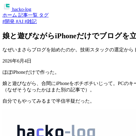
ha
c
ko
-log
ホーム
記事一覧
タグ
#開発
#AI
#雑記
娘と遊びながらiPhoneだけでブログを
なぜいまさらブログを始めたのか。技術スタックの選定からドメ
2026年6月4日
ほぼiPhoneだけで作った。
娘と遊びながら、合間にiPhoneをポチポチいじって。PC
（なぜそうなったかはまた別の記事で）。
自分でもやってみるまで半信半疑だった。