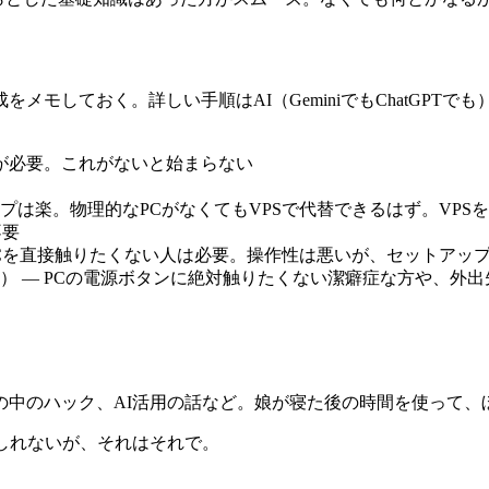
しておく。詳しい手順はAI（GeminiでもChatGPTでも）に
ax が必要。これがないと始まらない
ットアップは楽。物理的なPCがなくてもVPSで代替できるはず。V
不要
PCを直接触りたくない人は必要。操作性は悪いが、セットアッ
） — PCの電源ボタンに絶対触りたくない潔癖症な方や、外出先
の中のハック、AI活用の話など。娘が寝た後の時間を使って、
しれないが、それはそれで。